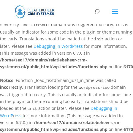
Notice
: Function _load_textdomain_just_in_time was called
incorrectly
. Translation loading for the
all-in-one-wp-
domain was triggered too early. This is
security-and-firewall
usually an indicator for some code in the plugin or theme running
too early. Translations should be loaded at the
action or
init
later. Please see
Debugging in WordPress
for more information.
(This message was added in version 6.7.0.) in
/home/seo17/domains/relatiebeheer-crm-
systemen.nl/public_html/wp-includes/functions.php
on line
6170
Notice
: Function _load_textdomain_just_in_time was called
incorrectly
. Translation loading for the
domain
wordpress-seo
was triggered too early. This is usually an indicator for some code
in the plugin or theme running too early. Translations should be
loaded at the
action or later. Please see
Debugging in
init
WordPress
for more information. (This message was added in
version 6.7.0.) in
/home/seo17/domains/relatiebeheer-crm-
systemen.nl/public_html/wp-includes/functions.php
on line
6170