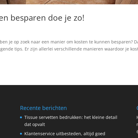
en besparen doe je zo!
en je op zoek naar een manier om kosten te kunnen besparen? D
ende tips. Er zijn allerlei verschillende manieren waardoor je kos
Recente berichten
Tissue servetten bedrukken: het kleine detail
dat opvalt
Klantenservice uitbesteden, altijd goed