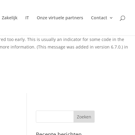
domain was triggered too early. This is usually an indicator
rewall
Zakelijk
IT
Onze virtuele partners
Contact
ng in WordPress
for more information. (This message was added
d too early. This is usually an indicator for some code in the
more information. (This message was added in version 6.7.0.) in
Recente berichten