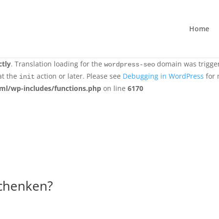
ctly
. Translation loading for the
all-in-one-wp-security-and-fi
Home
ons should be loaded at the
action or later. Please see
Debuggi
init
emen.nl/public_html/wp-includes/functions.php
on line
6170
ctly
. Translation loading for the
domain was triggere
wordpress-seo
at the
action or later. Please see
Debugging in WordPress
for 
init
ml/wp-includes/functions.php
on line
6170
schenken?