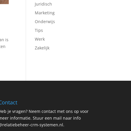
Juridisch
Marketing
Onderwijs
Tips
Werk
an is
ten
Zakelijk
Contact
Heb je vragen? Neem contact met ons op voor
meer informatie. Stuur een mail naar info
@relatiebeheer-crm-systemen.nl.