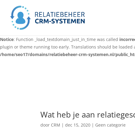
Notice
: Function _load_textdomain_just_in_time was called
incorre
for some code in the plugin or theme running too early. Translati
in version 6.7.0.) in
/home/seo17/domains/relatiebeheer-crm-syst
Notice
: Function _load_textdomain_just_in_time was called
incorre
plugin or theme running too early. Translations should be loaded 
/home/seo17/domains/relatiebeheer-crm-systemen.nl/public_ht
Wat heb je aan relatiege
door
CRM
|
dec 15, 2020
|
Geen categorie