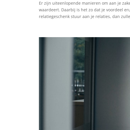
Er zijn uiteenlopende manieren om aan je zake
waardeert. Daarbij is het zo dat je voordeel er
relatiegeschenk stuur aan je relaties, dan zullen