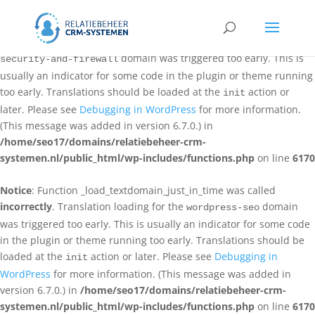
Notice
: Function _load_textdomain_just_in_time was called
incorrectly
. Translation loading for the
all-in-one-wp-
domain was triggered too early. This is
security-and-firewall
usually an indicator for some code in the plugin or theme running
too early. Translations should be loaded at the
action or
init
later. Please see
Debugging in WordPress
for more information.
(This message was added in version 6.7.0.) in
/home/seo17/domains/relatiebeheer-crm-
systemen.nl/public_html/wp-includes/functions.php
on line
6170
Notice
: Function _load_textdomain_just_in_time was called
incorrectly
. Translation loading for the
domain
wordpress-seo
was triggered too early. This is usually an indicator for some code
in the plugin or theme running too early. Translations should be
loaded at the
action or later. Please see
Debugging in
init
WordPress
for more information. (This message was added in
version 6.7.0.) in
/home/seo17/domains/relatiebeheer-crm-
systemen.nl/public_html/wp-includes/functions.php
on line
6170