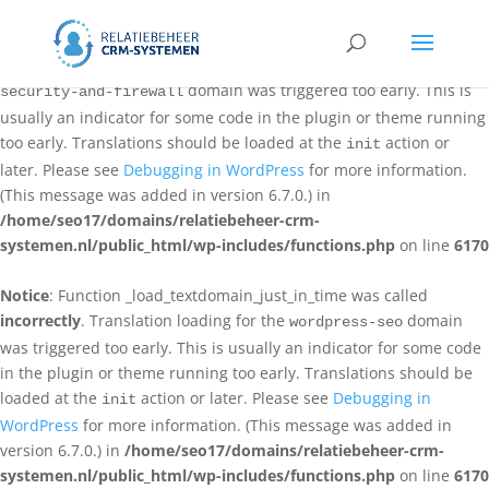
Notice
: Function _load_textdomain_just_in_time was called
incorrectly
. Translation loading for the
all-in-one-wp-
domain was triggered too early. This is
security-and-firewall
usually an indicator for some code in the plugin or theme running
too early. Translations should be loaded at the
action or
init
later. Please see
Debugging in WordPress
for more information.
(This message was added in version 6.7.0.) in
/home/seo17/domains/relatiebeheer-crm-
systemen.nl/public_html/wp-includes/functions.php
on line
6170
Notice
: Function _load_textdomain_just_in_time was called
incorrectly
. Translation loading for the
domain
wordpress-seo
was triggered too early. This is usually an indicator for some code
in the plugin or theme running too early. Translations should be
loaded at the
action or later. Please see
Debugging in
init
WordPress
for more information. (This message was added in
version 6.7.0.) in
/home/seo17/domains/relatiebeheer-crm-
systemen.nl/public_html/wp-includes/functions.php
on line
6170