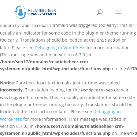
Notice
: Function _load_textdomain_just_in_time was called
incorrectly
. Translation loading for the
all-in-one-wp-
domain was triggered too early. This is
security-and-firewall
usually an indicator for some code in the plugin or theme running
too early. Translations should be loaded at the
action or
init
later. Please see
Debugging in WordPress
for more information.
(This message was added in version 6.7.0.) in
/home/seo17/domains/relatiebeheer-crm-
systemen.nl/public_html/wp-includes/functions.php
on line
6170
Notice
: Function _load_textdomain_just_in_time was called
incorrectly
. Translation loading for the
domain
wordpress-seo
was triggered too early. This is usually an indicator for some code
in the plugin or theme running too early. Translations should be
loaded at the
action or later. Please see
Debugging in
init
WordPress
for more information. (This message was added in
version 6.7.0.) in
/home/seo17/domains/relatiebeheer-crm-
systemen.nl/public_html/wp-includes/functions.php
on line
6170