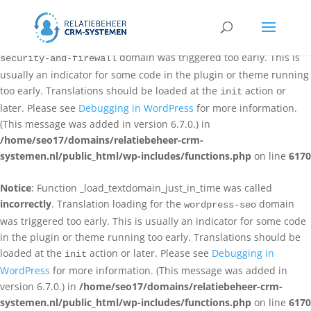
Notice
: Function _load_textdomain_just_in_time was called
incorrectly
. Translation loading for the
all-in-one-wp-
domain was triggered too early. This is
security-and-firewall
usually an indicator for some code in the plugin or theme running
too early. Translations should be loaded at the
action or
init
later. Please see
Debugging in WordPress
for more information.
(This message was added in version 6.7.0.) in
/home/seo17/domains/relatiebeheer-crm-
systemen.nl/public_html/wp-includes/functions.php
on line
6170
Notice
: Function _load_textdomain_just_in_time was called
incorrectly
. Translation loading for the
domain
wordpress-seo
was triggered too early. This is usually an indicator for some code
in the plugin or theme running too early. Translations should be
loaded at the
action or later. Please see
Debugging in
init
WordPress
for more information. (This message was added in
version 6.7.0.) in
/home/seo17/domains/relatiebeheer-crm-
systemen.nl/public_html/wp-includes/functions.php
on line
6170