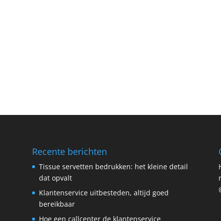
Recente berichten
Tissue servetten bedrukken: het kleine detail
dat opvalt
Klantenservice uitbesteden, altijd goed
bereikbaar
Hoe een callcenter de klantenservice