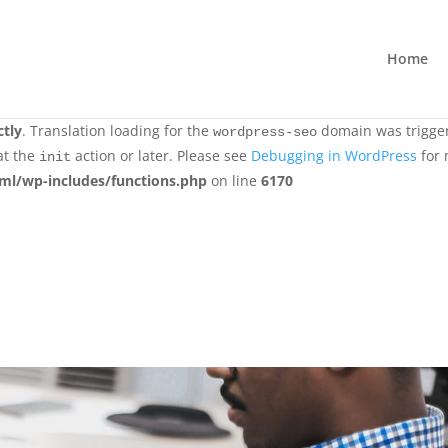
ctly
. Translation loading for the
all-in-one-wp-security-and-fi
Home
ons should be loaded at the
action or later. Please see
Debuggi
init
emen.nl/public_html/wp-includes/functions.php
on line
6170
ctly
. Translation loading for the
domain was triggere
wordpress-seo
at the
action or later. Please see
Debugging in WordPress
for 
init
ml/wp-includes/functions.php
on line
6170