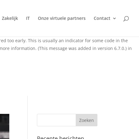
domain was triggered too early. This is usually an indicator
rewall
Zakelijk
IT
Onze virtuele partners
Contact
ng in WordPress
for more information. (This message was added
d too early. This is usually an indicator for some code in the
more information. (This message was added in version 6.7.0.) in
Recente berichten