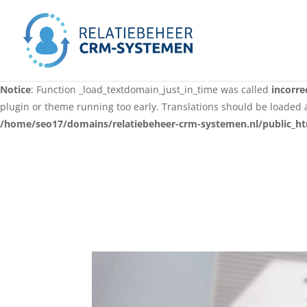
Notice
: Function _load_textdomain_just_in_time was called
incorre
for some code in the plugin or theme running too early. Translati
in version 6.7.0.) in
/home/seo17/domains/relatiebeheer-crm-syst
Notice
: Function _load_textdomain_just_in_time was called
incorre
plugin or theme running too early. Translations should be loaded 
/home/seo17/domains/relatiebeheer-crm-systemen.nl/public_ht