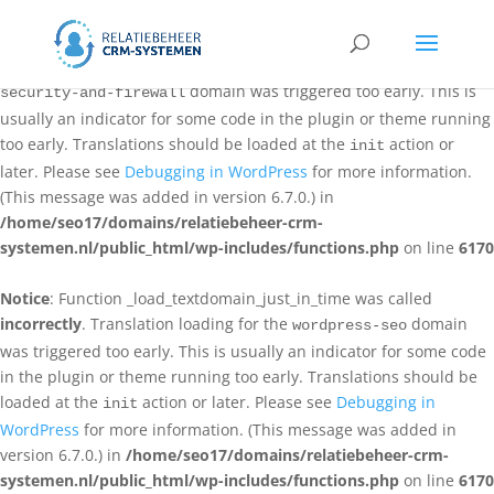
Notice
: Function _load_textdomain_just_in_time was called
incorrectly
. Translation loading for the
all-in-one-wp-
domain was triggered too early. This is
security-and-firewall
usually an indicator for some code in the plugin or theme running
too early. Translations should be loaded at the
action or
init
later. Please see
Debugging in WordPress
for more information.
(This message was added in version 6.7.0.) in
/home/seo17/domains/relatiebeheer-crm-
systemen.nl/public_html/wp-includes/functions.php
on line
6170
Notice
: Function _load_textdomain_just_in_time was called
incorrectly
. Translation loading for the
domain
wordpress-seo
was triggered too early. This is usually an indicator for some code
in the plugin or theme running too early. Translations should be
loaded at the
action or later. Please see
Debugging in
init
WordPress
for more information. (This message was added in
version 6.7.0.) in
/home/seo17/domains/relatiebeheer-crm-
systemen.nl/public_html/wp-includes/functions.php
on line
6170