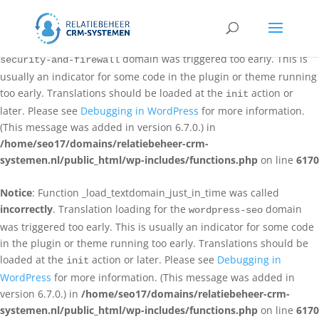
Notice
: Function _load_textdomain_just_in_time was called
incorrectly
. Translation loading for the
all-in-one-wp-
domain was triggered too early. This is
security-and-firewall
usually an indicator for some code in the plugin or theme running
too early. Translations should be loaded at the
action or
init
later. Please see
Debugging in WordPress
for more information.
(This message was added in version 6.7.0.) in
/home/seo17/domains/relatiebeheer-crm-
systemen.nl/public_html/wp-includes/functions.php
on line
6170
Notice
: Function _load_textdomain_just_in_time was called
incorrectly
. Translation loading for the
domain
wordpress-seo
was triggered too early. This is usually an indicator for some code
in the plugin or theme running too early. Translations should be
loaded at the
action or later. Please see
Debugging in
init
WordPress
for more information. (This message was added in
version 6.7.0.) in
/home/seo17/domains/relatiebeheer-crm-
systemen.nl/public_html/wp-includes/functions.php
on line
6170